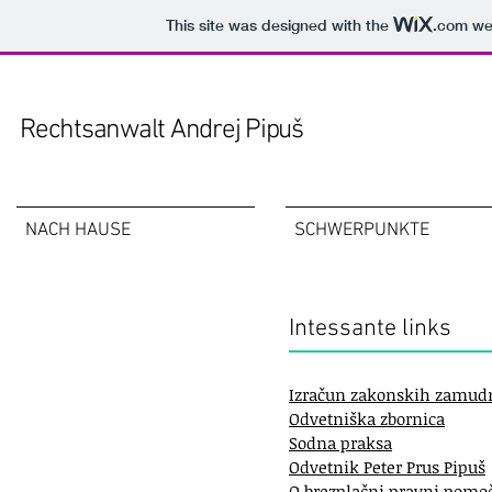
This site was designed with the
.com
web
Rechtsanwalt Andrej Pipuš
NACH HAUSE
SCHWERPUNKTE
Intessante links
Internetadressen
Izračun zakonskih zamudn
Odvetniška zbornica
Sodna praksa
Odvetnik Peter Prus Pipuš
O brezplačni pravni pomo